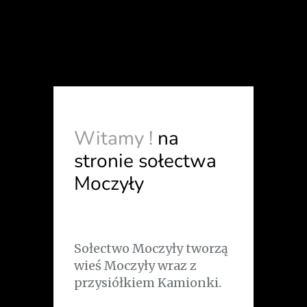
Witamy !
na
stronie sołectwa
Moczyły
Sołectwo Moczyły tworzą
wieś Moczyły wraz z
przysiółkiem Kamionki.