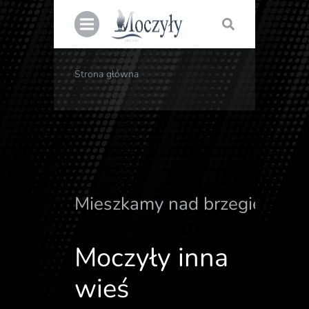
Strona główna
Jesteś tutaj:
Mieszkamy nad brzegiem Od
Moczyły inna
wieś