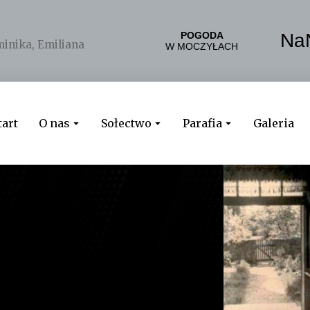
inika
,
Emiliana
tart
O nas
Sołectwo
Parafia
Galeria