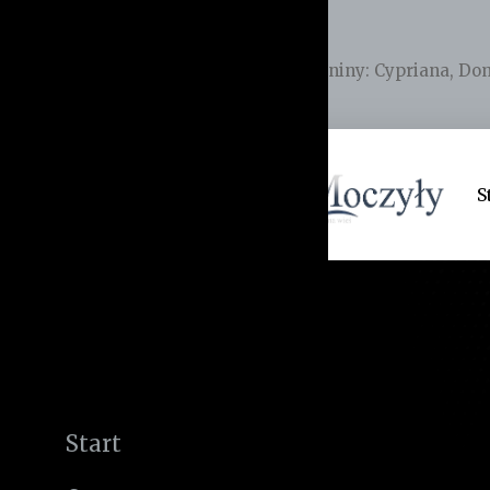
Imieniny
:
Cypriana
,
Dom
S
Start