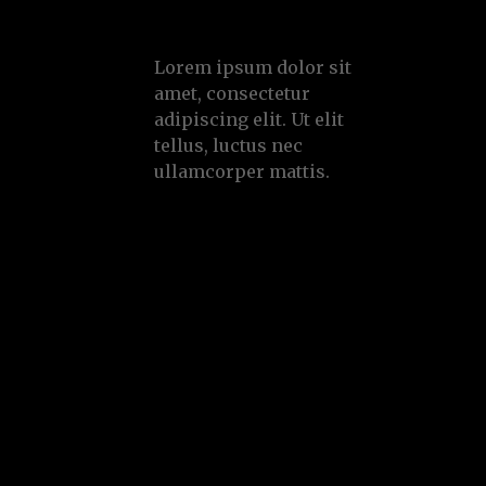
Lorem ipsum dolor
Lorem ipsum dolor sit
amet, consectetur
adipiscing elit. Ut elit
tellus, luctus nec
ullamcorper mattis.
Luctus nec ullamcorpe
glavrida
Nec ullamcorper mattis
Ut elit tellus luctus