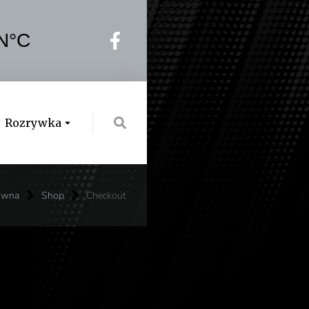
Rozrywka
ówna
Shop
Checkout