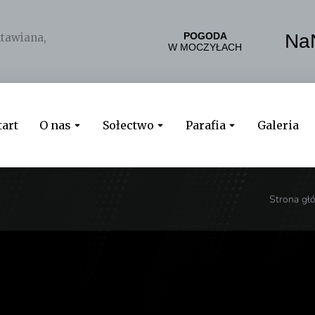
tawiana
,
tart
O nas
Sołectwo
Parafia
Galeria
Strona gł