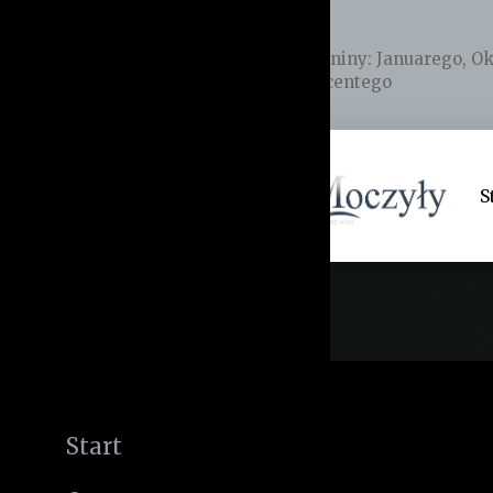
Imieniny
:
Januarego
,
Ok
Wincentego
S
Jesteś tutaj:
Start