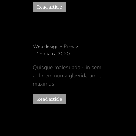
Read article
Mobile glavrida nulla
Web design
Przez
x
15 marca 2020
Quisque malesuada - in sem
at lorem numa glavrida amet
maximus.
Read article
Typography amet