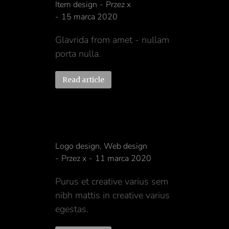
Item design
Przez
x
15 marca 2020
Glavrida from amet - nullam
porta nulla.
Read article
Dolor for amet
Logo design
,
Web design
Przez
x
11 marca 2020
Purus et creative varius sem
nibh mattis in creative varius
egestas.