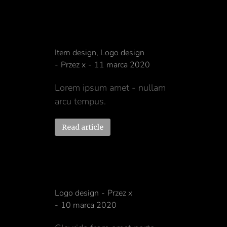
Nulla amet quadro
Item design
,
Logo design
Przez
x
11 marca 2020
Lorem ipsum amet - nullam
arcu tempus.
Read article
Lorem glavrida
Logo design
Przez
x
10 marca 2020