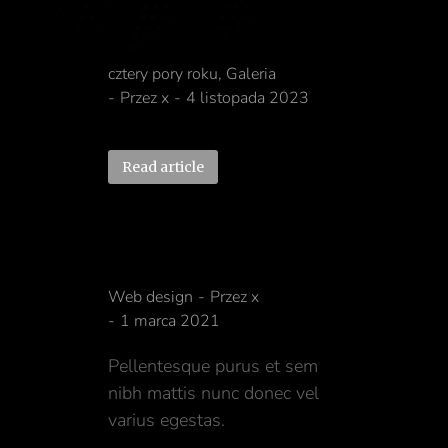
cztery pory roku
cztery pory roku
,
Galeria
Przez
x
4 listopada 2023
Read article
Pellentesque dapibus
Web design
Przez
x
1 marca 2021
Pellentesque purus et sem
nibh mattis nunc donec vel
varius egestas.