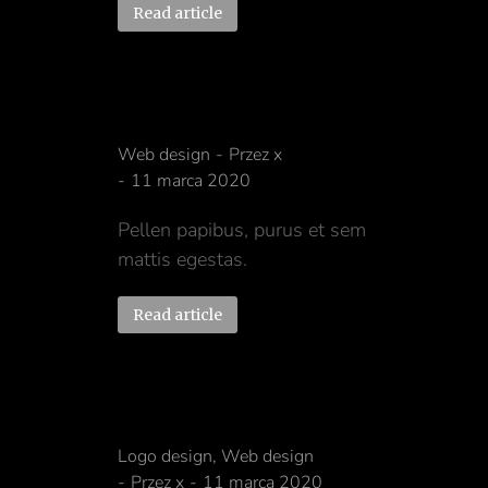
Read article
Biking lorem ipsum
Web design
Przez
x
11 marca 2020
Pellen papibus, purus et sem
mattis egestas.
Read article
Dolor ipsum amet
Logo design
,
Web design
Przez
x
11 marca 2020